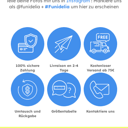
Teile deine Fotos mit uns in
Instagram
! Markiere uns
als @funidelia +
#Funidelia
um hier zu erscheinen
100% sichere
Livraison en 2-4
Kostenloser
Zahlung
Tage
Versand ab 75€
Umtausch und
Größentabelle
Kontaktiere uns
Rückgabe