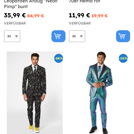
Leoparden Anzug "Neon
70er Hemd rot
Pimp" bunt
35,99 €
11,99 €
84,99 €
19,99 €
VERFÜGBAR
VERFÜGBAR
-48%
-10%