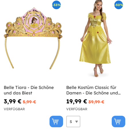
-33%
-50%
Belle Tiara - Die Schöne
Belle Kostüm Classic für
und das Biest
Damen - Die Schöne und
das Biest
3,99 €
19,99 €
5,99 €
39,99 €
VERFÜGBAR
VERFÜGBAR