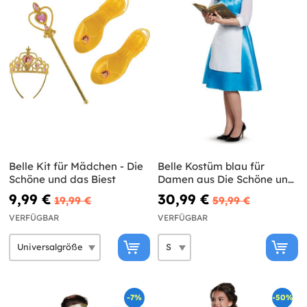
Belle Kit für Mädchen - Die
Belle Kostüm blau für
Schöne und das Biest
Damen aus Die Schöne und
das Biest
9,99 €
30,99 €
19,99 €
59,99 €
VERFÜGBAR
VERFÜGBAR
-7%
-50%