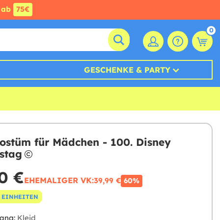
ab
75€
0
GESCHENKE & PARTY
Kostüm für Mädchen - 100. Disney
stag
0 €
EHEMALIGER VK:
39,99 €
60%
 EINHEITEN
ang:
Kleid