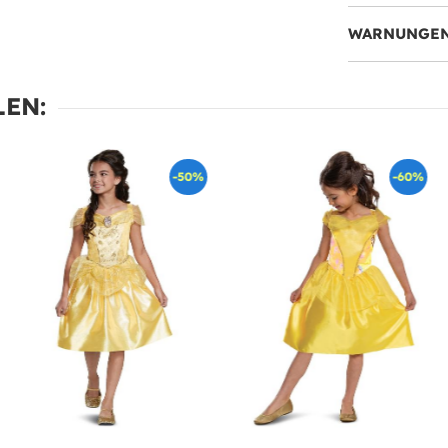
WARNUNGEN
EN:
-50%
-60%