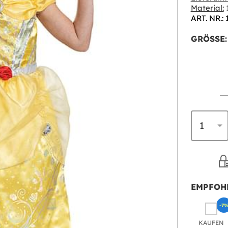
Material:
1
ART. NR.:
GRÖSSE:
EMPFOH
-7
KAUFEN