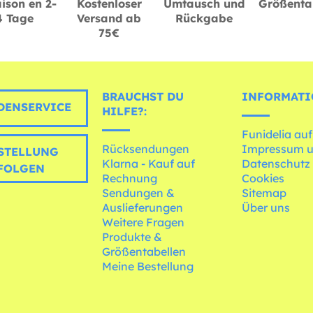
ison en 2-
Kostenloser
Umtausch und
Größenta
4 Tage
Versand ab
Rückgabe
75€
BRAUCHST DU
INFORMATI
ENSERVICE
HILFE?:
Funidelia auf
Rücksendungen
Impressum 
STELLUNG
Klarna - Kauf auf
Datenschutz
FOLGEN
Rechnung
Cookies
Sendungen &
Sitemap
Auslieferungen
Über uns
Weitere Fragen
Produkte &
Größentabellen
Meine Bestellung