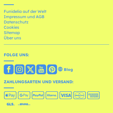
Funidelia auf der Welt
Impressum und AGB
Datenschutz
Cookies
Sitemap
Über uns
FOLGE UNS:
Blog
ZAHLUNGSARTEN UND VERSAND: