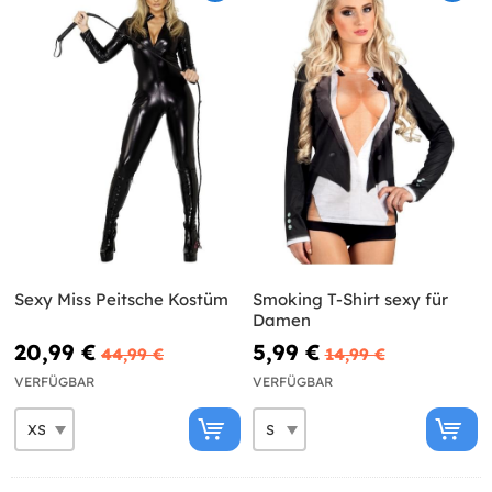
Sexy Miss Peitsche Kostüm
Smoking T-Shirt sexy für
Damen
20,99 €
5,99 €
44,99 €
14,99 €
VERFÜGBAR
VERFÜGBAR