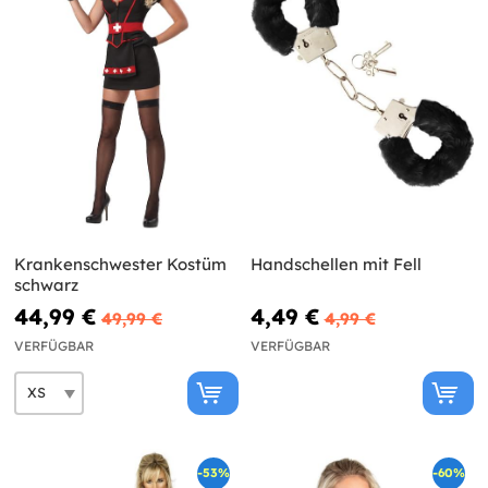
Krankenschwester Kostüm
Handschellen mit Fell
schwarz
44,99 €
4,49 €
49,99 €
4,99 €
VERFÜGBAR
VERFÜGBAR
-53%
-60%