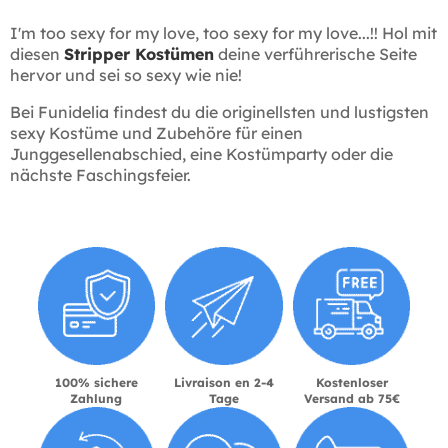
I'm too sexy for my love, too sexy for my love...!! Hol mit
diesen
Stripper Kostümen
deine verführerische Seite
hervor und sei so sexy wie nie!
Bei Funidelia findest du die originellsten und lustigsten
sexy Kostüme und Zubehöre für einen
Junggesellenabschied, eine Kostümparty oder die
nächste Faschingsfeier.
100% sichere
Livraison en 2-4
Kostenloser
Zahlung
Tage
Versand ab 75€