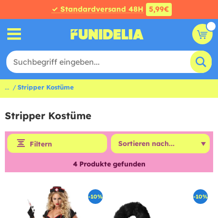
✓ Standardversand 48H
5,99€
...
Stripper Kostüme
Stripper Kostüme
Filtern
4
Produkte gefunden
-10%
-10%