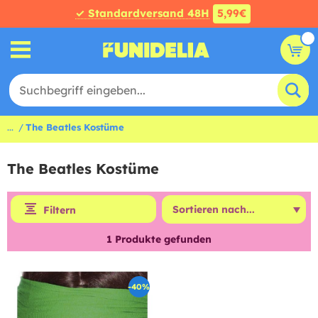
✓ Standardversand 48H
5,99€
...
The Beatles Kostüme
The Beatles Kostüme
Filtern
1
Produkte gefunden
-40%