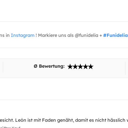
uns in
Instagram
! Markiere uns als @funidelia +
#Funidelia
Ø Bewertung:
sicht. León ist mit Faden genäht, damit es nicht hässlic