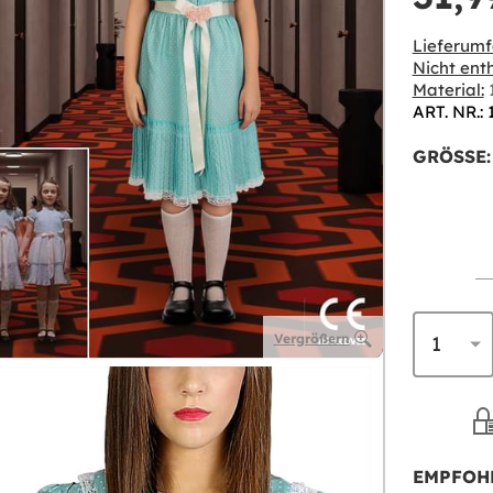
Lieferumf
Nicht enth
Material:
1
ART. NR.:
GRÖSSE:
Vergrößern
EMPFOH