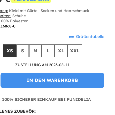
ang:
Kleid mit Gürtel, Socken und Haarschmuck
alten:
Schuhe
00% Polyester
 116868-0
Größentabelle
XS
S
M
L
XL
XXL
ZUSTELLUNG AM 2026-08-11
IN DEN WARENKORB
100% SICHERER EINKAUF BEI FUNIDELIA
LENES ZUBEHÖR: