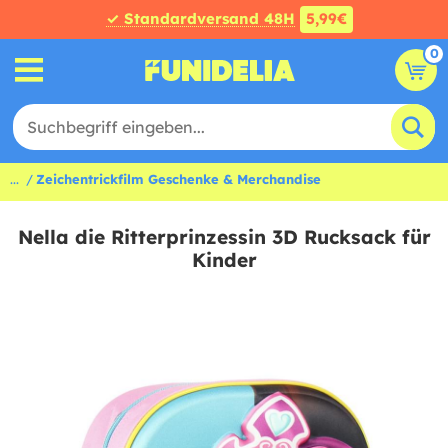
✓ Standardversand 48H
5,99€
0
...
Zeichentrickfilm Geschenke & Merchandise
Nella die Ritterprinzessin 3D Rucksack für
Kinder