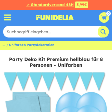
✓ Standardversand 48H
5,99€
0
...
Unifarben Partydekoration
Party Deko Kit Premium hellblau für 8
Personen - Unifarben