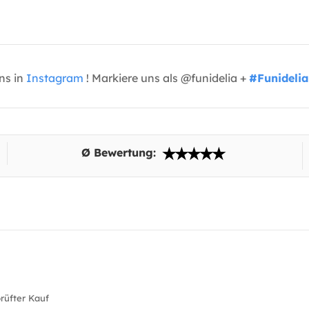
uns in
Instagram
! Markiere uns als @funidelia +
#Funidelia
Ø Bewertung:
üfter Kauf