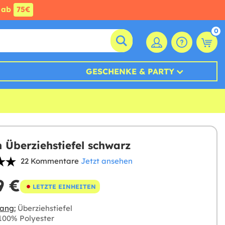
ab
75€
0
GESCHENKE & PARTY
n Überziehstiefel schwarz
22 Kommentare
Jetzt ansehen
9 €
LETZTE EINHEITEN
ang:
Überziehstiefel
00% Polyester