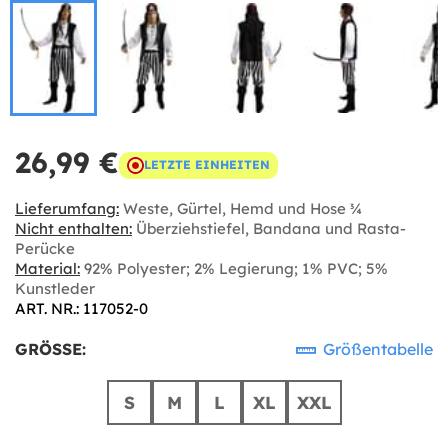
26,99 €
LETZTE EINHEITEN
Lieferumfang:
Weste, Gürtel, Hemd und Hose ¾
Nicht enthalten:
Überziehstiefel, Bandana und Rasta-
Perücke
Material:
92% Polyester; 2% Legierung; 1% PVC; 5%
Kunstleder
ART. NR.: 117052-0
GRÖSSE:
Größentabelle
S
M
L
XL
XXL