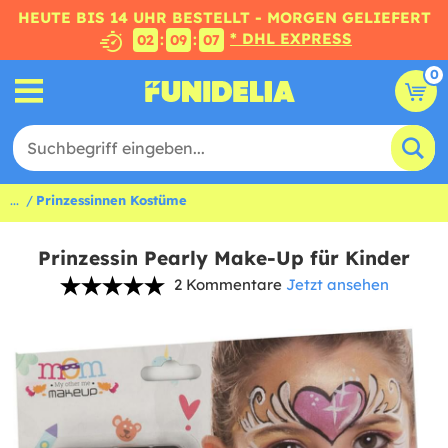
HEUTE BIS 14 UHR BESTELLT - MORGEN GELIEFERT
* DHL EXPRESS
:
:
02
09
06
0
...
Prinzessinnen Kostüme
Prinzessin Pearly Make-Up für Kinder
2 Kommentare
Jetzt ansehen