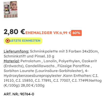
2,80 €
EHEMALIGER VK:
6,99 €
60%
LETZTE EINHEITEN
Lieferumfang:
Schminkpalette mit 3 Farben 24x20cm,
Schminkstift und Pinsel. 10 g
Material:
Petrolatum , Lanolin, Polyethylen, Ozokerit
(Erdwachs), Candelillawachs , Flüssige Paraffine ,
Sorbitan Laurate (Laurinsäure-Sorbitolester), 4-
Hydroxybenzoesäurepropylester .Kann Enthalten: C.I.
19110, C.I. 15850, C.I. 77891, C.I. 77007, C.I. 77499.Nettog
(€/100g): 28,00 €/100g
ART. NR.: 90764-0