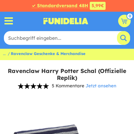
✓ Standardversand 48H
5,99€
0
...
Ravenclaw Geschenke & Merchandise
Ravenclaw Harry Potter Schal (Offizielle
Replik)
5 Kommentare
Jetzt ansehen