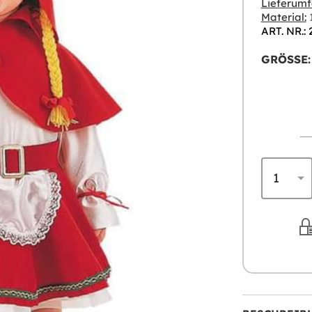
Lieferumf
Material:
1
ART. NR.: 
GRÖSSE: