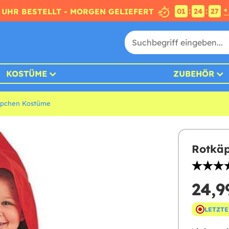
:
:
4 UHR BESTELLT - MORGEN GELIEFERT
*
01
24
26
KOSTÜME
ZUBEHÖR
ppchen Kostüme
Rotkäp
24,9
LETZTE