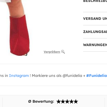
BESCHREIB
VERSAND U
ZAHLUNGSA
WARNUNGEN
Vergrößern
uns in
Instagram
! Markiere uns als @funidelia +
#Funidelia
Ø Bewertung: