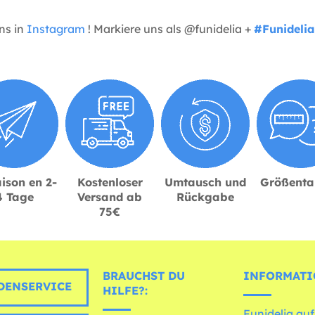
uns in
Instagram
! Markiere uns als @funidelia +
#Funidelia
ison en 2-
Kostenloser
Umtausch und
Größenta
4 Tage
Versand ab
Rückgabe
75€
BRAUCHST DU
INFORMATI
ENSERVICE
HILFE?:
Funidelia auf