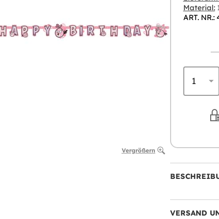
Material:
ART. NR.:
Vergrößern
BESCHREIB
VERSAND U