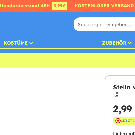
Standardversand 48H
5,99€
KOSTENLOSER VERSAND
KOSTÜME
ZUBEHÖR
Stella
2,99
LETZTE
Lieferumf