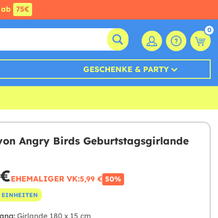
ab
75€
0
GESCHENKE & PARTY
 von Angry Birds Geburtstagsgirlande
 €
EHEMALIGER VK:
5,99 €
50%
 EINHEITEN
ang:
Girlande 180 x 15 cm