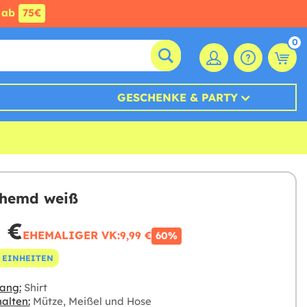
ab
75€
0
GESCHENKE & PARTY
rhemd weiß
 €
EHEMALIGER VK:
9,99 €
60%
 EINHEITEN
ang:
Shirt
alten:
Mütze, Meißel und Hose