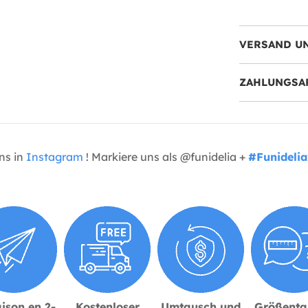
VERSAND U
ZAHLUNGSA
uns in
Instagram
! Markiere uns als @funidelia +
#Funidelia
ison en 2-
Kostenloser
Umtausch und
Größenta