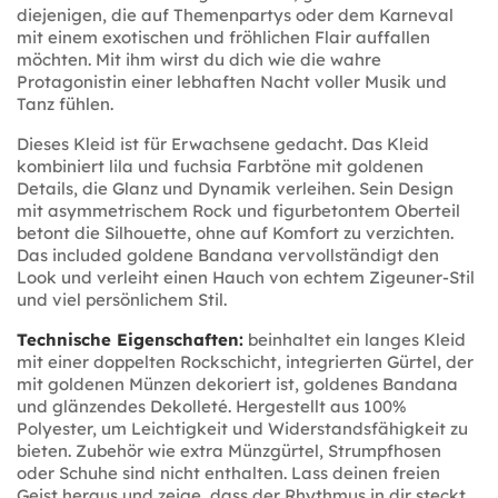
diejenigen, die auf Themenpartys oder dem Karneval
mit einem exotischen und fröhlichen Flair auffallen
möchten. Mit ihm wirst du dich wie die wahre
Protagonistin einer lebhaften Nacht voller Musik und
Tanz fühlen.
Dieses Kleid ist für Erwachsene gedacht. Das Kleid
kombiniert lila und fuchsia Farbtöne mit goldenen
Details, die Glanz und Dynamik verleihen. Sein Design
mit asymmetrischem Rock und figurbetontem Oberteil
betont die Silhouette, ohne auf Komfort zu verzichten.
Das included goldene Bandana vervollständigt den
Look und verleiht einen Hauch von echtem Zigeuner-Stil
und viel persönlichem Stil.
Technische Eigenschaften:
beinhaltet ein langes Kleid
mit einer doppelten Rockschicht, integrierten Gürtel, der
mit goldenen Münzen dekoriert ist, goldenes Bandana
und glänzendes Dekolleté. Hergestellt aus 100%
Polyester, um Leichtigkeit und Widerstandsfähigkeit zu
bieten. Zubehör wie extra Münzgürtel, Strumpfhosen
oder Schuhe sind nicht enthalten. Lass deinen freien
Geist heraus und zeige, dass der Rhythmus in dir steckt.