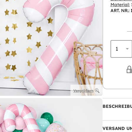
Material:
1
ART. NR.: 
Vergrößern
BESCHREIB
VERSAND U