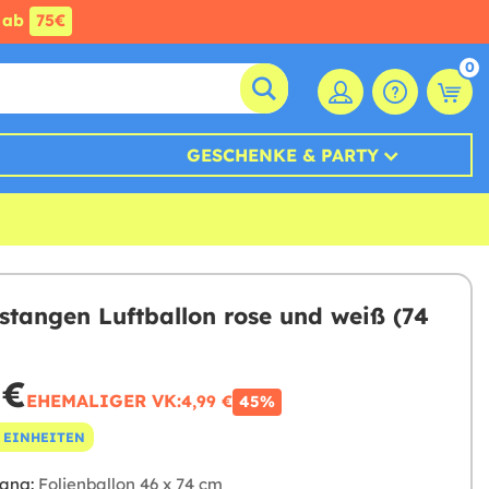
ab
75€
0
GESCHENKE & PARTY
stangen Luftballon rose und weiß (74
 €
EHEMALIGER VK:
4,99 €
45%
 EINHEITEN
ang:
Folienballon 46 x 74 cm