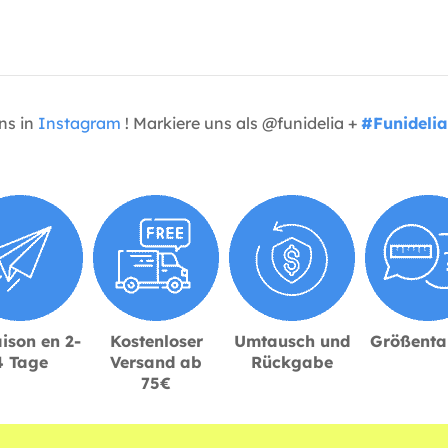
uns in
Instagram
! Markiere uns als @funidelia +
#Funidelia
ison en 2-
Kostenloser
Umtausch und
Größenta
4 Tage
Versand ab
Rückgabe
75€