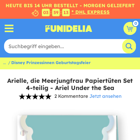
HEUTE BIS 14 UHR BESTELLT - MORGEN GELIEFERT
* DHL EXPRESS
:
:
03
59
12
0
...
Disney Prinzessinnen Geburtstagsfeier
Arielle, die Meerjungfrau Papiertüten Set
4-teilig - Ariel Under the Sea
2 Kommentare
Jetzt ansehen