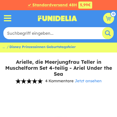
✓ Standardversand 48H
5,99€
0
...
Disney Prinzessinnen Geburtstagsfeier
Arielle, die Meerjungfrau Teller in
Muschelform Set 4-teilig - Ariel Under the
Sea
4 Kommentare
Jetzt ansehen