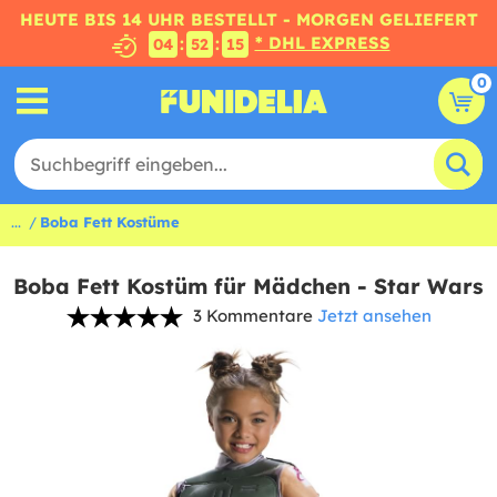
HEUTE BIS 14 UHR BESTELLT - MORGEN GELIEFERT
* DHL EXPRESS
:
:
04
52
14
0
...
Boba Fett Kostüme
Boba Fett Kostüm für Mädchen - Star Wars
3 Kommentare
Jetzt ansehen