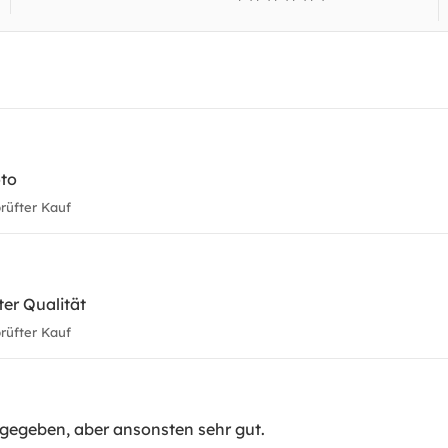
oto
üfter Kauf
er Qualität
üfter Kauf
ngegeben, aber ansonsten sehr gut.