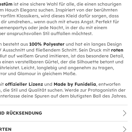
ostüm
ist eine sichere Wahl für alle, die einen schaurigen
m Hauch Eleganz suchen. Inspiriert von der berühmten
rorfilm Klassikers, wird dieses Kleid dafür sorgen, dass
h dir umdrehen… wenn auch mit etwas Angst. Perfekt für
hemenpartys oder jede Nacht, in der du mit einem
ber anspruchsvollen Stil auffallen möchtest.
m besteht aus
100% Polyester
und hat ein langes Design
V Ausschnitt und fließendem Schnitt. Sein Druck mit
roten
 Blut auf weißem Grund imitieren, ist das besondere Detail,
 einen verstellbaren Gürtel, der die Silhouette betont und
rleistet. Leicht, langlebig und angenehm zu tragen,
rror und Glamour in gleichem Maße.
mit
offizieller Lizenz
und
Made by Funidelia
, entworfen
n, die Stil und Qualität suchen. Werde zur Protagonistin der
nterlasse deine Spuren auf dem blutigsten Ball des Jahres.
ND RÜCKSENDUNG
RTEN