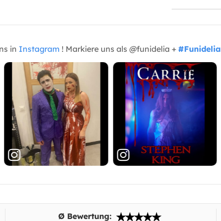
uns in
Instagram
! Markiere uns als @funidelia +
#Funidelia
Ø Bewertung: