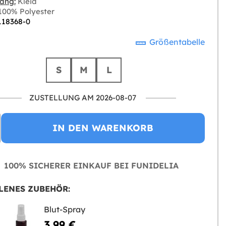
ang:
Kleid
00% Polyester
 118368-0
Größentabelle
S
M
L
ZUSTELLUNG AM 2026-08-07
IN DEN WARENKORB
100% SICHERER EINKAUF BEI FUNIDELIA
LENES ZUBEHÖR:
Blut-Spray
3,99 €