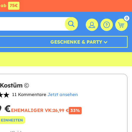
ab
75€
0
GESCHENKE & PARTY
 Kostüm
11 Kommentare
Jetzt ansehen
9 €
EHEMALIGER VK:
26,99 €
33%
 EINHEITEN