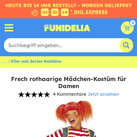
HEUTE BIS 14 UHR BESTELLT - MORGEN GELIEFERT
* DHL EXPRESS
:
:
02
32
13
0
...
Film und Serien Kostüme
Frech rothaarige Mädchen-Kostüm für
Damen
4 Kommentare
Jetzt ansehen