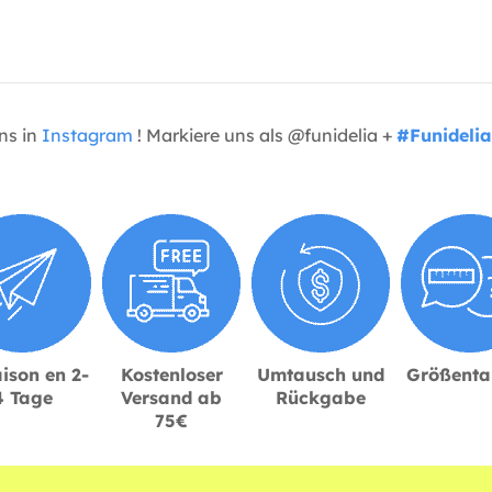
uns in
Instagram
! Markiere uns als @funidelia +
#Funidelia
ison en 2-
Kostenloser
Umtausch und
Größenta
4 Tage
Versand ab
Rückgabe
75€