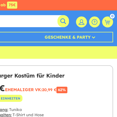
ab
75€
0
GESCHENKE & PARTY
ger Kostüm für Kinder
 €
EHEMALIGER VK:
20,99 €
62%
 EINHEITEN
ang:
Tunika
alten:
T-Shirt und Hose