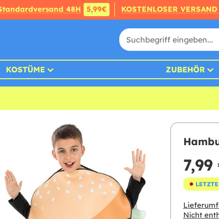
Standardversand 48H
5,99€
KOSTENLOSER VERSAND
KOSTÜME
ZUBEHÖR
Hambur
7,99
LETZTE
Lieferumf
Nicht enth