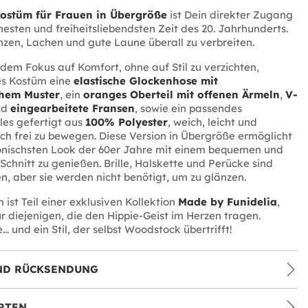
ostüm für Frauen in Übergröße
ist Dein direkter Zugang
hesten und freiheitsliebendsten Zeit des 20. Jahrhunderts.
zen, Lachen und gute Laune überall zu verbreiten.
 dem Fokus auf Komfort, ohne auf Stil zu verzichten,
es Kostüm eine
elastische Glockenhose mit
chem Muster
, ein
oranges Oberteil mit offenen Ärmeln
,
V-
nd
eingearbeitete Fransen
, sowie ein passendes
lles gefertigt aus
100% Polyester
, weich, leicht und
ich frei zu bewegen. Diese Version in Übergröße ermöglicht
konischsten Look der 60er Jahre mit einem bequemen und
 Schnitt zu genießen. Brille, Halskette und Perücke sind
en, aber sie werden nicht benötigt, um zu glänzen.
 ist Teil einer exklusiven Kollektion
Made by Funidelia
,
r diejenigen, die den Hippie-Geist im Herzen tragen.
... und ein Stil, der selbst Woodstock übertrifft!
ND RÜCKSENDUNG
RTEN