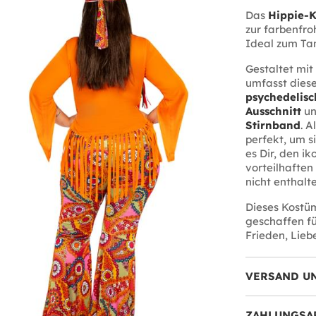
Das
Hippie-K
zur farbenfro
Ideal zum Tan
Gestaltet mit
umfasst dies
psychedelis
Ausschnitt
u
Stirnband
. A
perfekt, um s
es Dir, den i
vorteilhaften
nicht enthalt
Dieses Kostüm
geschaffen fü
Frieden, Liebe
VERSAND U
ZAHLUNGSA