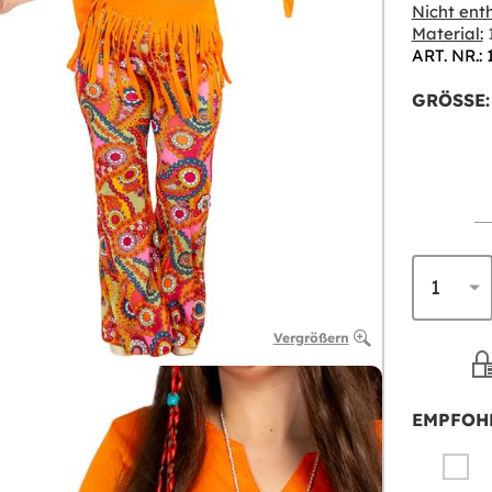
Nicht enth
Material:
1
ART. NR.: 
GRÖSSE:
Vergrößern
EMPFOH