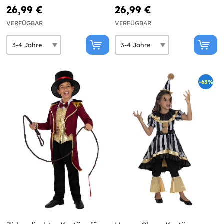
26,99 €
26,99 €
VERFÜGBAR
VERFÜGBAR
-63%