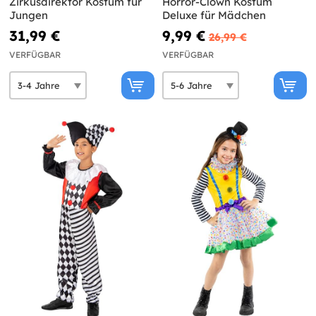
Zirkusdirektor Kostüm für
Horror-Clown Kostüm
Jungen
Deluxe für Mädchen
31,99 €
9,99 €
26,99 €
VERFÜGBAR
VERFÜGBAR