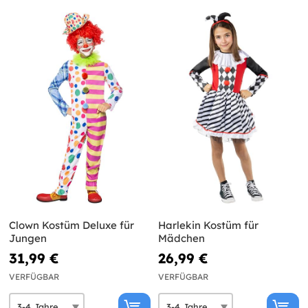
Clown Kostüm Deluxe für
Harlekin Kostüm für
Jungen
Mädchen
31,99 €
26,99 €
VERFÜGBAR
VERFÜGBAR