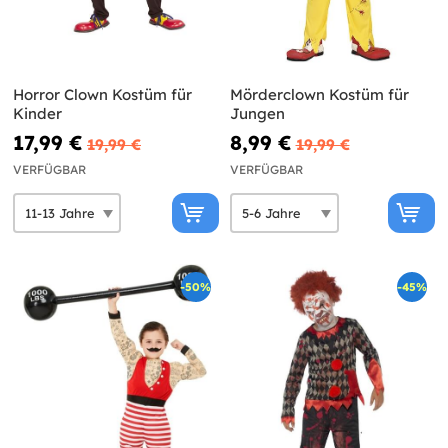
Horror Clown Kostüm für
Mörderclown Kostüm für
Kinder
Jungen
17,99 €
8,99 €
19,99 €
19,99 €
VERFÜGBAR
VERFÜGBAR
-50%
-45%