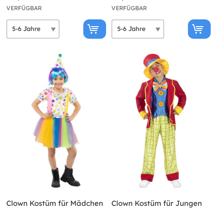
VERFÜGBAR
VERFÜGBAR
Clown Kostüm für Mädchen
Clown Kostüm für Jungen