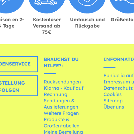
ison en 2-
Kostenloser
Umtausch und
Größenta
4 Tage
Versand ab
Rückgabe
75€
BRAUCHST DU
INFORMATI
ENSERVICE
HILFE?:
Funidelia auf
Rücksendungen
Impressum 
STELLUNG
Klarna - Kauf auf
Datenschutz
FOLGEN
Rechnung
Cookies
Sendungen &
Sitemap
Auslieferungen
Über uns
Weitere Fragen
Produkte &
Größentabellen
Meine Bestellung