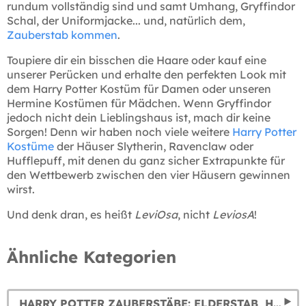
rundum vollständig sind und samt Umhang, Gryffindor
Schal, der Uniformjacke... und, natürlich dem,
Zauberstab kommen
.
Toupiere dir ein bisschen die Haare oder kauf eine
unserer Perücken und erhalte den perfekten Look mit
dem Harry Potter Kostüm für Damen oder unseren
Hermine Kostümen für Mädchen. Wenn Gryffindor
jedoch nicht dein Lieblingshaus ist, mach dir keine
Sorgen! Denn wir haben noch viele weitere
Harry Potter
Kostüme
der Häuser Slytherin, Ravenclaw oder
Hufflepuff, mit denen du ganz sicher Extrapunkte für
den Wettbewerb zwischen den vier Häusern gewinnen
wirst.
Und denk dran, es heißt
LeviOsa
, nicht
LeviosA
!
Ähnliche Kategorien
HARRY POTTER ZAUBERSTÄBE: ELDERSTAB, HERMINES, DUMBLEDORES, VOLDEMORTS UND VIELE MEHR