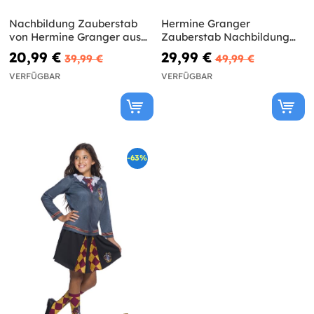
Nachbildung Zauberstab
Hermine Granger
von Hermine Granger aus
Zauberstab Nachbildung
Harry Potter und die
mit Licht
20,99 €
29,99 €
39,99 €
49,99 €
Heiligtümer des Todes
VERFÜGBAR
VERFÜGBAR
-63%