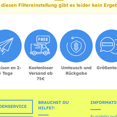
 diesen Filtereinstellung gibt es leider kein Ergeb
ison en 2-
Kostenloser
Umtausch und
Größenta
4 Tage
Versand ab
Rückgabe
75€
BRAUCHST DU
INFORMATI
ENSERVICE
HILFE?:
Funidelia auf