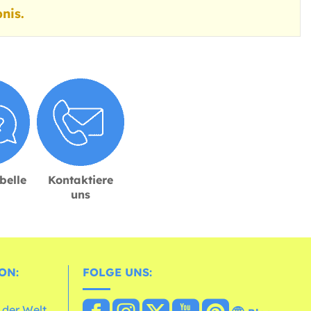
nis.
belle
Kontaktiere
uns
ON:
FOLGE UNS:
 der Welt