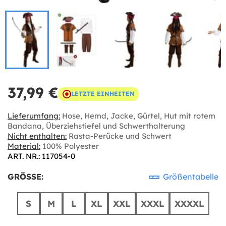
37,99 €
LETZTE EINHEITEN
Lieferumfang:
Hose, Hemd, Jacke, Gürtel, Hut mit rotem
Bandana, Überziehstiefel und Schwerthalterung
Nicht enthalten:
Rasta-Perücke und Schwert
Material:
100% Polyester
ART. NR.: 117054-0
GRÖSSE:
Größentabelle
S
M
L
XL
XXL
XXXL
XXXXL