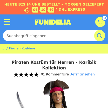
HEUTE BIS 14 UHR BESTELLT - MORGEN GELIEFERT
* DHL EXPRESS
:
:
04
10
49
0
...
Piraten Kostüme
Piraten Kostüm für Herren - Karibik
Kollektion
91 Kommentare
Jetzt ansehen