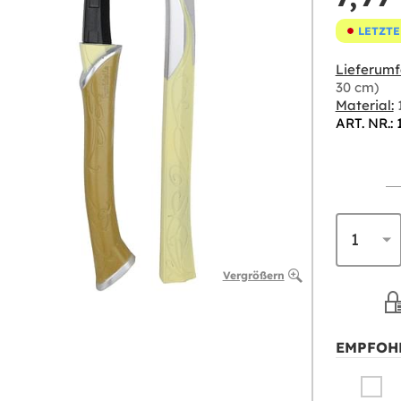
LETZTE
Lieferumf
30 cm)
Material:
ART. NR.: 
Vergrößern
EMPFOH