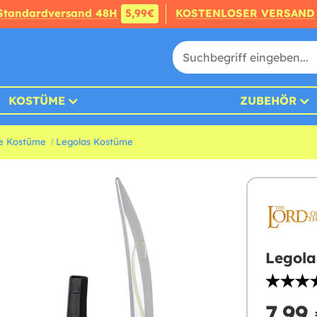
Standardversand 48H
5,99€
KOSTENLOSER VERSAND
KOSTÜME
ZUBEHÖR
ge Kostüme
Legolas Kostüme
Legola
7,99