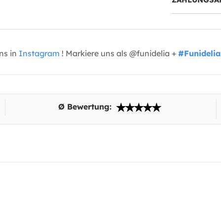
uns in
Instagram
! Markiere uns als @funidelia +
#Funidelia
Ø Bewertung: