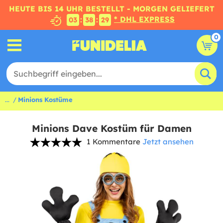
HEUTE BIS 14 UHR BESTELLT - MORGEN GELIEFERT
* DHL EXPRESS
:
:
03
38
28
0
...
Minions Kostüme
Minions Dave Kostüm für Damen
1 Kommentare
Jetzt ansehen