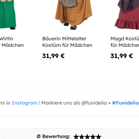
 Wirtin
Bäuerin Mittelalter
Magd Kostü
r Mädchen
Kostüm für Mädchen
für Mädche
31,99 €
31,99 €
uns in
Instagram
! Markiere uns als @funidelia +
#Funidelia
Ø Bewertung: