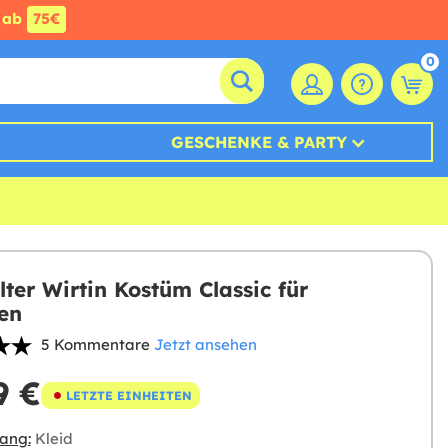
ab
75€
0
GESCHENKE & PARTY
lter Wirtin Kostüm Classic für
en
5 Kommentare
Jetzt ansehen
9 €
LETZTE EINHEITEN
ang:
Kleid