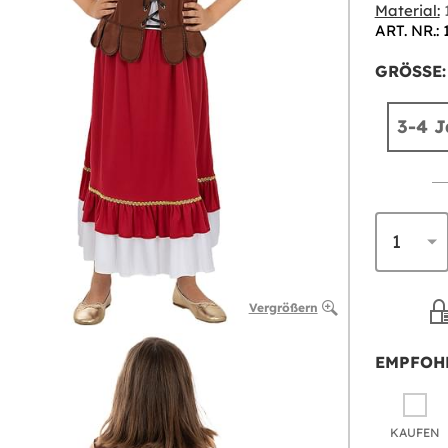
Material:
1
ART. NR.:
GRÖSSE:
3-4 J
Vergrößern
EMPFOH
KAUFEN