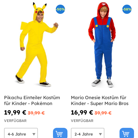
-50%
-58%
Pikachu Einteiler Kostüm
Mario Onesie Kostüm für
für Kinder - Pokémon
Kinder - Super Mario Bros
19,99 €
16,99 €
39,99 €
39,99 €
VERFÜGBAR
VERFÜGBAR