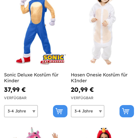
Sonic Deluxe Kostüm für
Hasen Onesie Kostüm für
Kinder
KInder
37,99 €
20,99 €
VERFÜGBAR
VERFÜGBAR