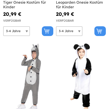
Tiger Onesie Kostüm für
Leoparden Onesie Kostüm
Kinder
für Kinder
20,99 €
20,99 €
VERFÜGBAR
VERFÜGBAR