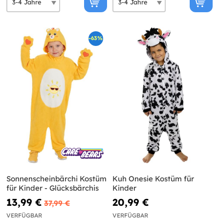
-63%
Sonnenscheinbärchi Kostüm
Kuh Onesie Kostüm für
für Kinder - Glücksbärchis
Kinder
13,99 €
20,99 €
37,99 €
VERFÜGBAR
VERFÜGBAR