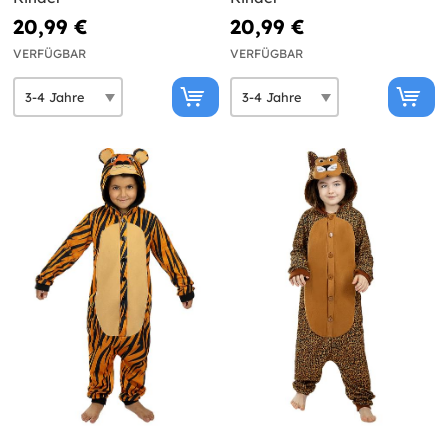
20,99 €
20,99 €
VERFÜGBAR
VERFÜGBAR