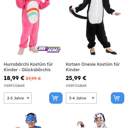
Hurrabärchi Kostüm für
Katzen Onesie Kostüm für
Kinder - Glücksbärchis
Kinder
18,99 €
25,99 €
37,99 €
VERFÜGBAR
VERFÜGBAR