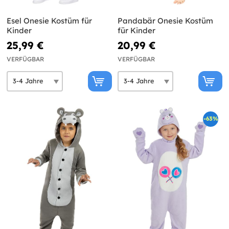
Esel Onesie Kostüm für
Pandabär Onesie Kostüm
Kinder
für Kinder
25,99 €
20,99 €
VERFÜGBAR
VERFÜGBAR
-63%