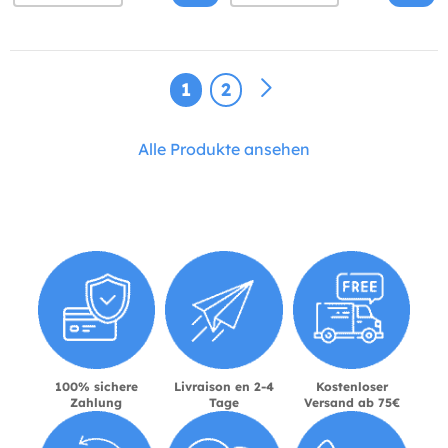
1
2
Alle Produkte ansehen
100% sichere
Livraison en 2-4
Kostenloser
Zahlung
Tage
Versand ab 75€