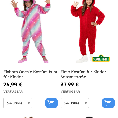
Einhorn Onesie Kostüm bunt
Elmo Kostüm für Kinder -
für Kinder
Sesamstraße
26,99 €
37,99 €
VERFÜGBAR
VERFÜGBAR