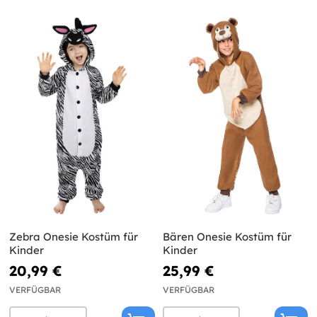
Zebra Onesie Kostüm für
Bären Onesie Kostüm für
Kinder
Kinder
20,99 €
25,99 €
VERFÜGBAR
VERFÜGBAR