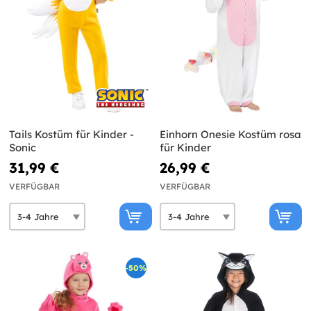
Tails Kostüm für Kinder -
Einhorn Onesie Kostüm rosa
Sonic
für Kinder
31,99 €
26,99 €
VERFÜGBAR
VERFÜGBAR
-50%