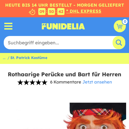
HEUTE BIS 14 UHR BESTELLT - MORGEN GELIEFERT
* DHL EXPRESS
:
:
09
50
41
0
...
St. Patrick Kostüme
Rothaarige Perücke und Bart für Herren
6 Kommentare
Jetzt ansehen