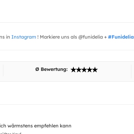
uns in
Instagram
! Markiere uns als @funidelia +
#Funidelia
Ø Bewertung:
s ich wärmstens empfehlen kann