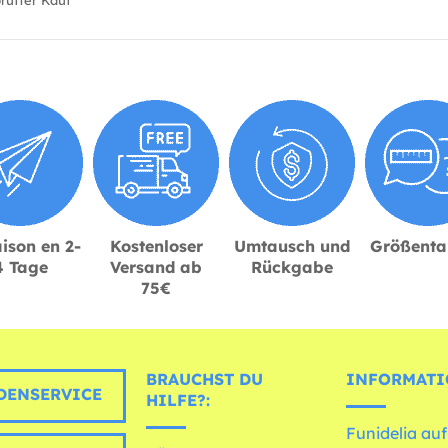
üfter Kauf
ison en 2-
Kostenloser
Umtausch und
Größenta
4 Tage
Versand ab
Rückgabe
75€
BRAUCHST DU
INFORMATI
ENSERVICE
HILFE?:
Funidelia auf