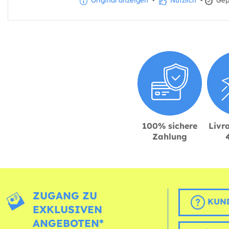
Original anzeigen
•
Nützlich
•
Gepr
100% sichere
Livra
Zahlung
ZUGANG ZU
KUND
EXKLUSIVEN
ANGEBOTEN*