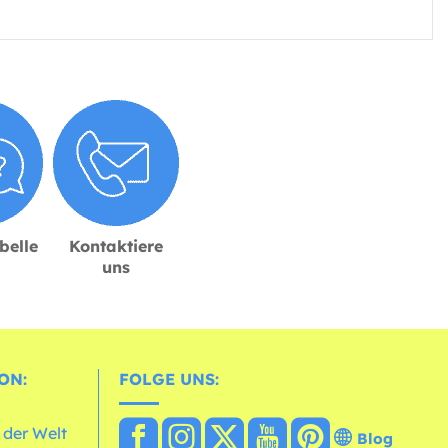
belle
Kontaktiere
uns
ON:
FOLGE UNS:
 der Welt
Blog