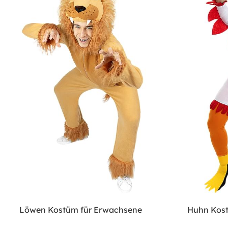
Löwen Kostüm für Erwachsene
Huhn Kost