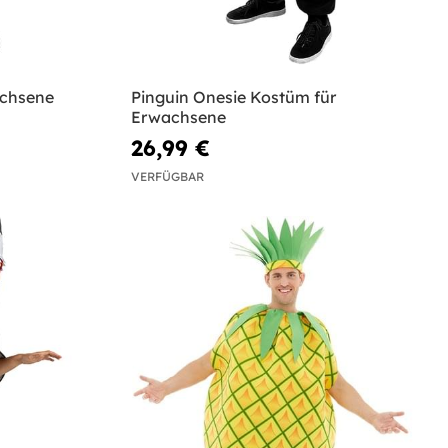
achsene
Pinguin Onesie Kostüm für
Erwachsene
26,99 €
VERFÜGBAR