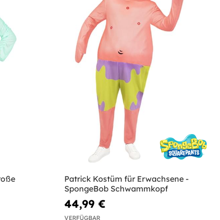
Patrick Kostüm für Erwachsene -
SpongeBob Schwammkopf
44,99 €
VERFÜGBAR