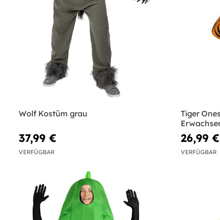
Wolf Kostüm grau
Tiger One
Erwachse
37,99 €
26,99 €
VERFÜGBAR
VERFÜGBAR