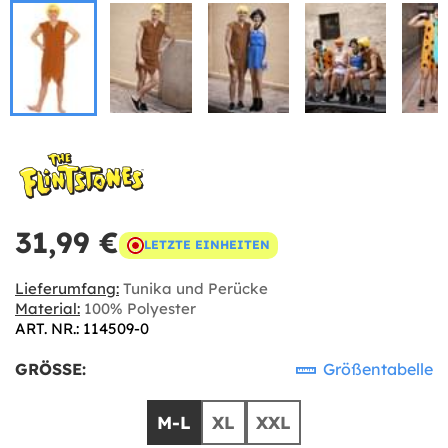
31,99 €
LETZTE EINHEITEN
Lieferumfang:
Tunika und Perücke
Material:
100% Polyester
ART. NR.: 114509-0
GRÖSSE:
Größentabelle
M-L
XL
XXL