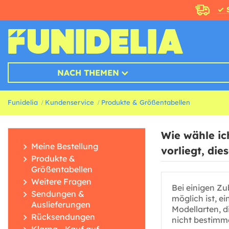
✓ 
NACH THEMEN
Funidelia
Kundenservice
Produkte & Größentabellen
Wie wähle ic
Meine Bestellung
vorliegt, die
Produkte &
Größentabellen
Weitere Fragen
Bei einigen Zu
Sendungen &
möglich ist, e
Auslieferungen
Modellarten, d
Rücksendungen
nicht bestimm