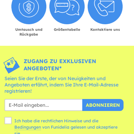
Umtausch und
Größentabelle
Kontaktiere uns
Rückgabe
ZUGANG ZU EXKLUSIVEN
ANGEBOTEN*
Seien Sie der Erste, der von Neuigkeiten und
Angeboten erfährt, indem Sie Ihre E-Mail-Adresse
registrieren!
ABONNIEREN
Ich habe die rechtlichen Hinweise und die
Bedingungen
von Funidelia gelesen und akzeptiere
sie.