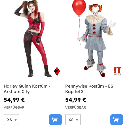
Harley Quinn Kostüm -
Pennywise Kostüm - ES
Arkham City
Kapitel 2
54,99 €
54,99 €
VERFÜGBAR
VERFÜGBAR