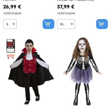
Übergröße
26,99 €
37,99 €
VERFÜGBAR
VERFÜGBAR