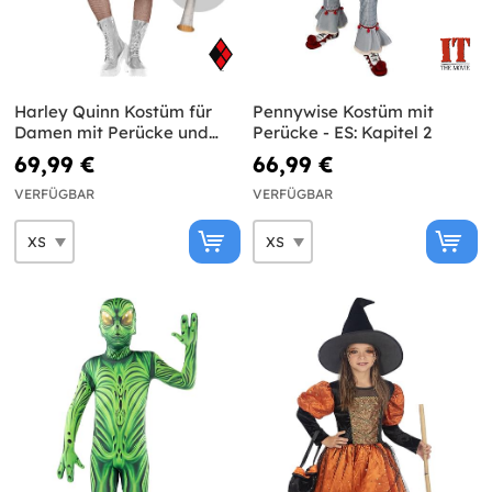
Harley Quinn Kostüm für
Pennywise Kostüm mit
Damen mit Perücke und
Perücke - ES: Kapitel 2
aufblasbarem Schläger -
69,99 €
66,99 €
Suicide Squad
VERFÜGBAR
VERFÜGBAR