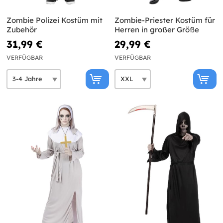
Zombie Polizei Kostüm mit
Zombie-Priester Kostüm für
Zubehör
Herren in großer Größe
31,99 €
29,99 €
VERFÜGBAR
VERFÜGBAR