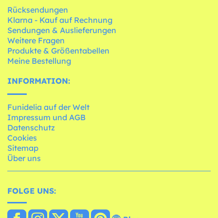
Rücksendungen
Klarna - Kauf auf Rechnung
Sendungen & Auslieferungen
Weitere Fragen
Produkte & Größentabellen
Meine Bestellung
INFORMATION:
Funidelia auf der Welt
Impressum und AGB
Datenschutz
Cookies
Sitemap
Über uns
FOLGE UNS: