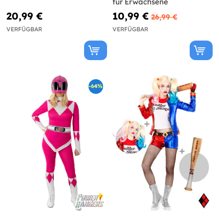
für Erwachsene
20,99 €
10,99 €
26,99 €
VERFÜGBAR
VERFÜGBAR
-64%