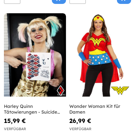
Harley Quinn
Wonder Woman Kit für
Tätowierungen - Suicide
Damen
Squad
15,99 €
26,99 €
VERFÜGBAR
VERFÜGBAR