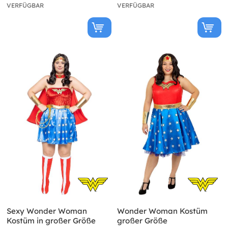
VERFÜGBAR
VERFÜGBAR
Sexy Wonder Woman
Wonder Woman Kostüm
Kostüm in großer Größe
großer Größe