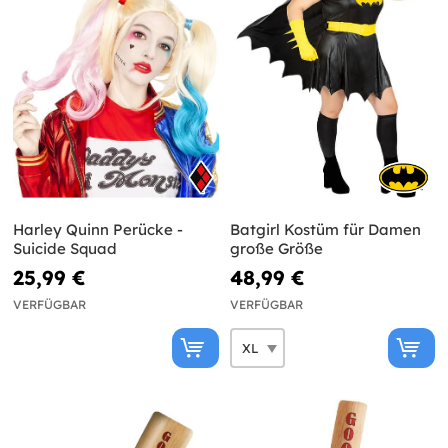
Harley Quinn Perücke -
Batgirl Kostüm für Damen
Suicide Squad
große Größe
25,99 €
48,99 €
VERFÜGBAR
VERFÜGBAR