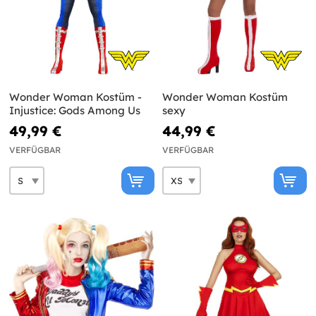
Wonder Woman Kostüm -
Wonder Woman Kostüm
Injustice: Gods Among Us
sexy
49,99 €
44,99 €
VERFÜGBAR
VERFÜGBAR