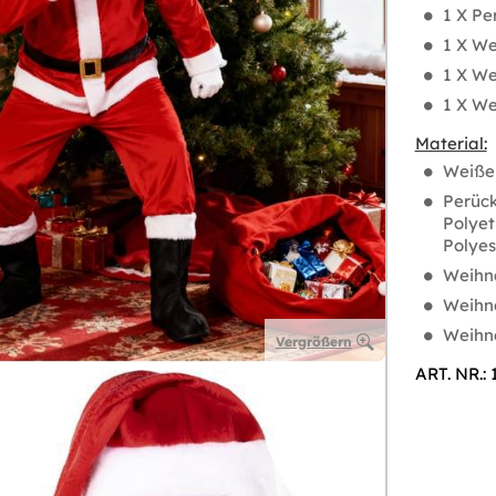
1 X P
1 X We
1 X W
1 X W
Material:
Weiße 
Perück
Polyet
Polyes
Weihna
Weihna
Weihna
Vergrößern
ART. NR.: