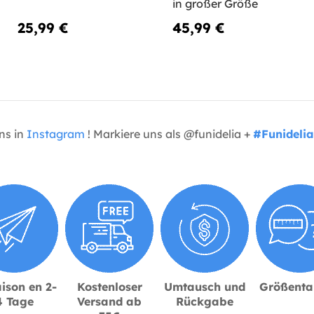
in großer Größe
25,99 €
45,99 €
uns in
Instagram
! Markiere uns als @funidelia +
#Funidelia
ison en 2-
Kostenloser
Umtausch und
Größenta
4 Tage
Versand ab
Rückgabe