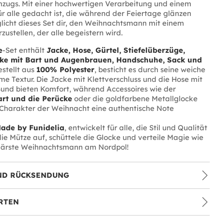
zugs. Mit einer hochwertigen Verarbeitung und einem
ür alle gedacht ist, die während der Feiertage glänzen
licht dieses Set dir, den Weihnachtsmann mit einem
zustellen, der alle begeistern wird.
e
-Set enthält
Jacke, Hose, Gürtel, Stiefelüberzüge,
cke mit Bart und Augenbrauen, Handschuhe, Sack und
estellt aus
100% Polyester
, besticht es durch seine weiche
 Textur. Die Jacke mit Klettverschluss und die Hose mit
und bieten Komfort, während Accessoires wie der
art und die Perücke
oder die goldfarbene Metallglocke
 Charakter der Weihnacht eine authentische Note
ade by Funidelia
, entwickelt für alle, die Stil und Qualität
die Mütze auf, schüttele die Glocke und verteile Magie wie
lärste Weihnachtsmann am Nordpol!
ND RÜCKSENDUNG
RTEN