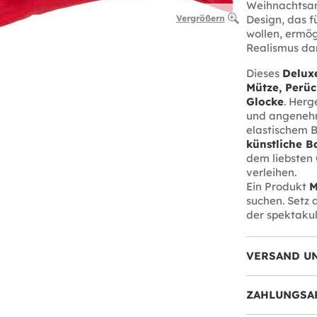
Weihnachtsan
Design, das f
Vergrößern
wollen, ermög
Realismus dar
Dieses
Delux
Mütze, Perü
Glocke
. Herg
und angenehme
elastischem B
künstliche B
dem liebsten
verleihen.
Ein Produkt
M
suchen. Setz 
der spektaku
VERSAND U
ZAHLUNGSA