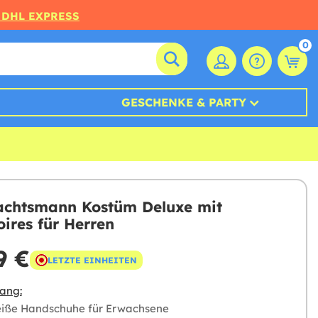
 DHL EXPRESS
0
GESCHENKE & PARTY
chtsmann Kostüm Deluxe mit
oires für Herren
9 €
LETZTE EINHEITEN
ang:
eiße Handschuhe für Erwachsene