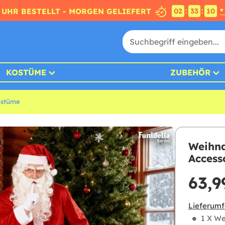
:
:
4 UHR BESTELLT - MORGEN GELIEFERT
*
02
33
08
KOSTÜME
ZUBEHÖR
ostüme
Weihna
Access
63,9
Lieferumf
1 X W