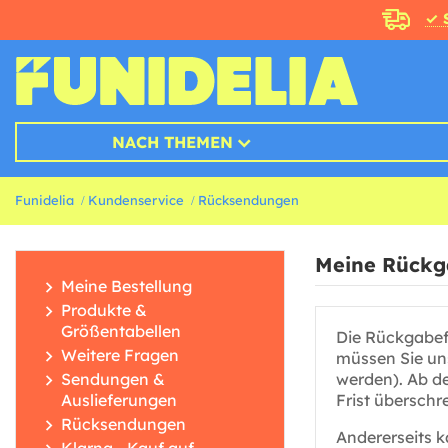
✓ 
NACH THEMEN
Funidelia
Kundenservice
Rücksendungen
Meine Rückg
Meine Bestellung
Produkte &
Größentabellen
Die Rückgabef
Weitere Fragen
müssen Sie uns
Sendungen &
werden). Ab d
Auslieferungen
Frist überschr
Rücksendungen
Andererseits 